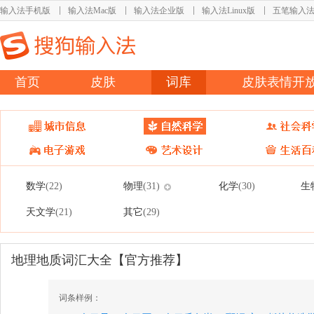
输入法手机版
输入法Mac版
输入法企业版
输入法Linux版
五笔输入
首页
皮肤
词库
皮肤表情开
数学
物理
化学
生
(22)
(31)
(30)
天文学
其它
(21)
(29)
地理地质词汇大全【官方推荐】
词条样例：