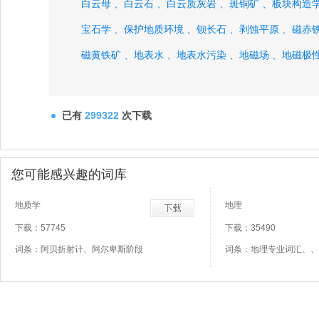
白云母 、
白云石 、
白云质灰岩 、
斑铜矿 、
板块构造学
宝石学 、
保护地质环境 、
钡长石 、
剥蚀平原 、
磁赤铁
磁黄铁矿 、
地表水 、
地表水污染 、
地磁场 、
地磁极性
地幔岩 、
地幔柱 、
地球村 、
地球内部化学 、
地热工业
地热井 、
地心引力 、
地形测绘 、
地形等级 、
地形地貌
已有
299322
次下载
地形同位素分馏效应 、
地形图 、
地形图购置 、
地形图
您可能感兴趣的词库
地质学
地理
下载：57745
下载：35490
词条：阿贝折射计、阿尔卑斯阶段
词条：地理专业词汇、、