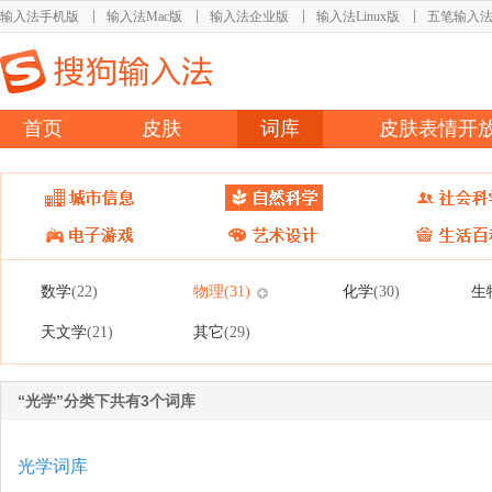
输入法手机版
输入法Mac版
输入法企业版
输入法Linux版
五笔输入
首页
皮肤
词库
皮肤表情开
数学
物理
化学
生
(22)
(31)
(30)
天文学
其它
(21)
(29)
“光学”分类下共有3个词库
光学词库