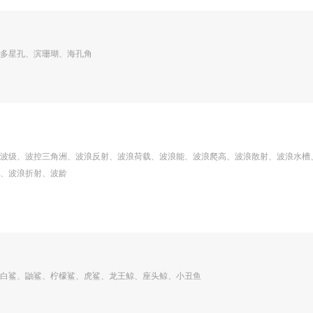
多星孔、滨珊瑚、海孔角
波级、波控三角洲、波浪反射、波浪荷载、波浪能、波浪爬高、波浪散射、波浪水槽
、波浪折射、波龄
白鲨、鼬鲨、柠檬鲨、虎鲨、龙王鲸、座头鲸、小丑鱼