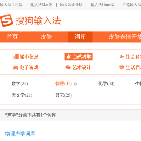
输入法手机版
输入法Mac版
输入法企业版
输入法Linux版
五笔输入
首页
皮肤
词库
皮肤表情开
数学
物理
化学
生
(22)
(31)
(30)
天文学
其它
(21)
(29)
“声学”分类下共有1个词库
物理声学词库