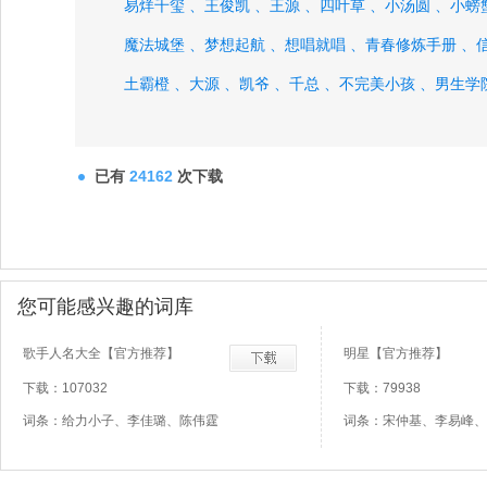
易烊千玺 、
王俊凯 、
王源 、
四叶草 、
小汤圆 、
小螃
魔法城堡 、
梦想起航 、
想唱就唱 、
青春修炼手册 、
土霸橙 、
大源 、
凯爷 、
千总 、
不完美小孩 、
男生学
偶像手记、
已有
24162
次下载
您可能感兴趣的词库
歌手人名大全【官方推荐】
明星【官方推荐】
下载：107032
下载：79938
词条：给力小子、李佳璐、陈伟霆
词条：宋仲基、李易峰、