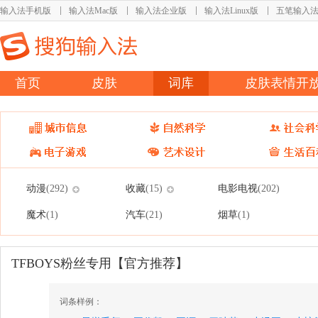
输入法手机版
输入法Mac版
输入法企业版
输入法Linux版
五笔输入
首页
皮肤
词库
皮肤表情开
动漫
收藏
电影电视
(292)
(15)
(202)
魔术
汽车
烟草
(1)
(21)
(1)
TFBOYS粉丝专用【官方推荐】
词条样例：