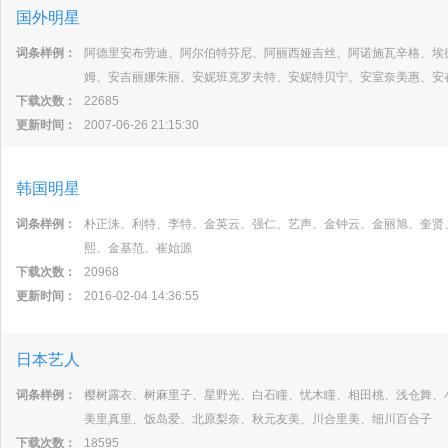
国外明星
词条样例：
阿德里安布劳迪、阿尔伯特芬尼、阿丽西娅吉丝、阿诺施瓦辛格、埃
姆、安吉丽娜朱丽、安妮班克罗夫特、安妮特贝宁、安室奈美惠、安
下载次数：
22685
更新时间：
2007-06-26 21:15:30
韩国明星
词条样例：
朴正洙、利特、李特、金英云、强仁、艺声、金钟云、金丽旭、奎贤
熙、金基范、崔始源
下载次数：
20968
更新时间：
2016-02-04 14:36:55
日本艺人
词条样例：
樱树露衣、树麻里子、星野光、白石瞳、忧木瞳、相田桃、浅仓舞、
美里真里、饭岛爱、北原梨奈、秋元友美、川合里美、细川百合子
下载次数：
18595