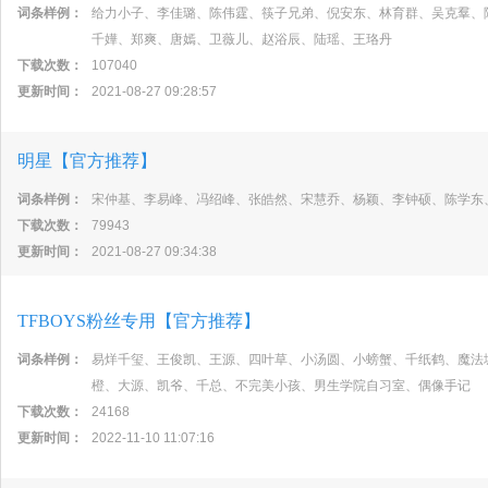
词条样例：
给力小子、李佳璐、陈伟霆、筷子兄弟、倪安东、林育群、吴克羣、
千嬅、郑爽、唐嫣、卫薇儿、赵浴辰、陆瑶、王珞丹
下载次数：
107040
更新时间：
2021-08-27 09:28:57
明星【官方推荐】
词条样例：
宋仲基、李易峰、冯绍峰、张皓然、宋慧乔、杨颖、李钟硕、陈学东
下载次数：
79943
更新时间：
2021-08-27 09:34:38
TFBOYS粉丝专用【官方推荐】
词条样例：
易烊千玺、王俊凯、王源、四叶草、小汤圆、小螃蟹、千纸鹤、魔法
橙、大源、凯爷、千总、不完美小孩、男生学院自习室、偶像手记
下载次数：
24168
更新时间：
2022-11-10 11:07:16