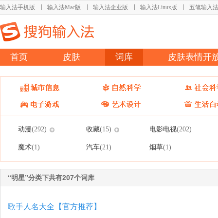
输入法手机版
输入法Mac版
输入法企业版
输入法Linux版
五笔输入
首页
皮肤
词库
皮肤表情开
动漫
收藏
电影电视
(292)
(15)
(202)
魔术
汽车
烟草
(1)
(21)
(1)
“明星”分类下共有207个词库
歌手人名大全【官方推荐】