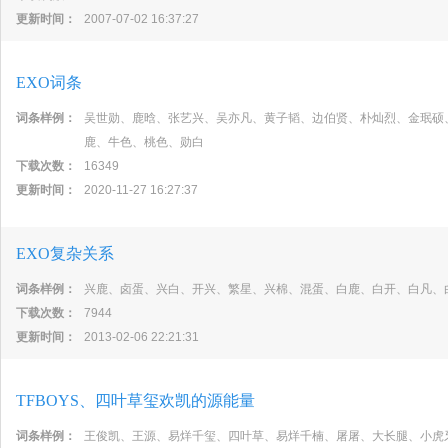
更新时间：
2007-07-02 16:37:27
EXO词条
词条样例：
吴世勋、鹿晗、张艺兴、吴亦凡、黄子韬、边伯贤、朴灿烈、金珉硕
鹿、牛色、桃色、勋白
下载次数：
16349
更新时间：
2020-11-27 16:27:37
EXO复杂关系
词条样例：
兴鹿、卤蛋、兴白、开兴、繁星、兴棉、混蛋、白鹿、白开、白凡、
下载次数：
7944
更新时间：
2013-02-06 22:21:31
TFBOYS、四叶草玺欢凯的源能量
词条样例：
王俊凯、王源、易烊千玺、四叶草、易烊千楠、屠屠、大长腿、小虎