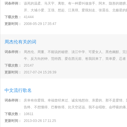
词条样例：
该死的温柔、马天宇、离歌、有一种爱叫做放手、阿木、隐形的翅膀
开、大城小爱、王强、想起、江美琪、爱我别走、张震岳、北极星的
下载次数：
41444
更新时间：
2008-05-29 17:35:47
周杰伦有关的词
词条样例：
周杰伦、周董、不能说的秘密、淡江中学、可爱女人、黑色幽默、完
牛、反方向的钟、范特西、爱在西元前、爸我回来了、简单爱、忍者
下载次数：
20147
更新时间：
2017-07-24 15:26:39
中文流行歌名
词条样例：
庆幸有你爱我、幸福曾经来过、诚实地想你、亲爱的、那不是爱情、
告终、不想懂得、巴黎铁塔、比天空还远、我不会唱歌、会呼吸的痛
下载次数：
10611
更新时间：
2013-03-26 17:11:25