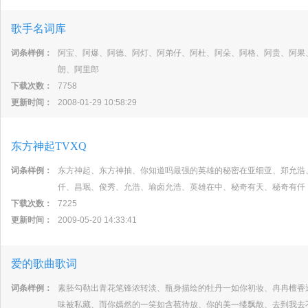
歌手名词库
词条样例：
阿宝、阿爆、阿德、阿灯、阿弟仔、阿杜、阿朵、阿格、阿贵、阿果
朗、阿里郎
下载次数：
7758
更新时间：
2008-01-29 10:58:29
东方神起TVXQ
词条样例：
东方神起、东方神抽、你知道吗最强的英雄的秘密在亚细亚、郑允浩
仟、昌珉、俊秀、允浩、瑜卤允浩、英雄在中、秘奇有天、秘奇有仟
下载次数：
7225
更新时间：
2009-05-20 14:33:41
爱的歌曲歌词
词条样例：
素胚勾勒出青花笔锋浓转淡、瓶身描绘的牡丹一如你初妆、冉冉檀香
味被私藏、而你嫣然的一笑如含苞待放、你的美一缕飘散、去到我去