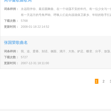
周华健歌曲歌词
词条样例：
永远陪伴你、最后圆舞曲、在一个动荡不安的年代、有一位少女与一
有一天远方的号角声响、呼唤人们走向战场保卫家乡、年轻的歌手扛
下载次数：
5768
更新时间：
2008-01-18 22:14:52
张国荣歌曲名
词条样例：
我、追、爱慕、别话、侧面、滴汗、大热、妒忌、蝶变、分手、放荡
下载次数：
5727
更新时间：
2007-12-31 18:11:00
1
2