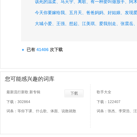
该死的温柔、
马天宇、
离歌、
有一种爱叫做放手、
阿
今天你要嫁给我、
五月天、
爸爸妈妈、
好姑娘、
发现
大城小爱、
王强、
想起、
江美琪、
爱我别走、
张震岳
已有
41406
次下载
您可能感兴趣的词库
最新流行新歌 新专辑
歌手大全
下载：302864
下载：122407
词条：等你下课、什么歌、体面、说散就散
词条：张杰、李荣浩、汪