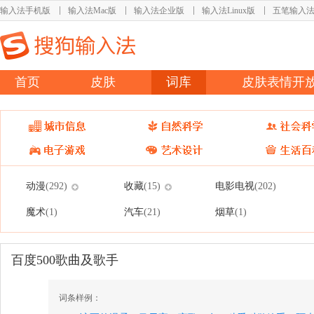
输入法手机版
输入法Mac版
输入法企业版
输入法Linux版
五笔输入
首页
皮肤
词库
皮肤表情开
动漫
收藏
电影电视
(292)
(15)
(202)
魔术
汽车
烟草
(1)
(21)
(1)
百度500歌曲及歌手
词条样例：