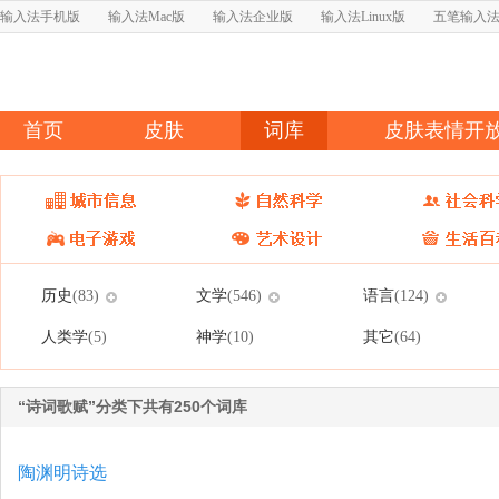
输入法手机版
输入法Mac版
输入法企业版
输入法Linux版
五笔输入
首页
皮肤
词库
皮肤表情开
历史
文学
语言
(83)
(546)
(124)
人类学
神学
其它
(5)
(10)
(64)
“诗词歌赋”分类下共有250个词库
陶渊明诗选