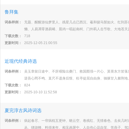
鲁拜集
词条样例：
无题、醒醒游仙梦里人、残星几点已西沉、羲和骏马鬃如火、红到苏
懒、人易凋零酒易晞、晨鸡一唱起南柯、门外羁人击节歌、大地苍天
下载次数：
718
更新时间：
2025-12-05 21:00:55
近现代经典诗选
词条样例：
吴玉章留日途中、不辞艰险出夔门、救国图强一片心、莫畏东方皆落
逆吾心罔不鸣、直尺不遗身后恨、枉寻徒屈自由身、驰驱甘入棘荆地
下载次数：
824
更新时间：
2025-10-10 11:52:58
夏完淳古风诗词选
词条样例：
病起春尽、一帘病枕五更钟、晓云空、卷残红、无情春色、去矣几时
丛、绕游蜂、料得来年、相见画屏中、人自伤心花自笑、凭燕子、驾