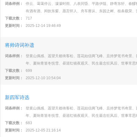
词条样例：
停云、霭霭停云、濛濛时雨、八表同昏、平路伊阻、静寄东轩、春醪
有酒有酒、闲饮东窗、愿言怀人、舟车靡从、东园之树、枝条载荣、
下载次数：
717
更新时间：
2025-12-14 19:46:49
将帅诗词补遗
词条样例：
登黄山偶感、遥望天都倚客松、莲花始信两飞峰、且持梦笔书奇景、
年、夏响青篁冬悦雪、昼巡红镜夜观天、民生最念狂风后、世事常思
下载次数：
699
更新时间：
2025-12-10 10:54:04
新四军诗选
词条样例：
登黄山偶感、遥望天都倚客松、莲花始信两飞峰、且持梦笔书奇景、
年、夏响青篁冬悦雪、昼巡红镜夜观天、民生最念狂风后、世事常思
下载次数：
683
更新时间：
2025-12-05 21:16:14