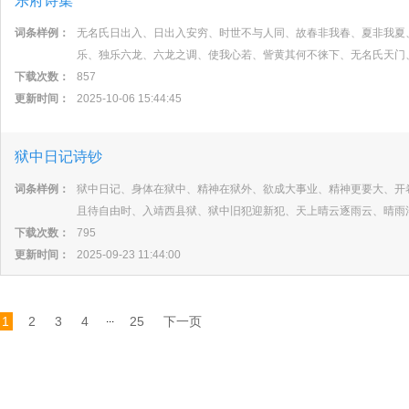
乐府诗集
词条样例：
无名氏日出入、日出入安穷、时世不与人同、故春非我春、夏非我夏
乐、独乐六龙、六龙之调、使我心若、訾黄其何不徕下、无名氏天门
下载次数：
857
更新时间：
2025-10-06 15:44:45
狱中日记诗钞
词条样例：
狱中日记、身体在狱中、精神在狱外、欲成大事业、精神更要大、开
且待自由时、入靖西县狱、狱中旧犯迎新犯、天上晴云逐雨云、晴雨
下载次数：
795
更新时间：
2025-09-23 11:44:00
...
1
2
3
4
25
下一页