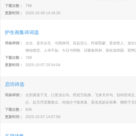
下载次数：
798
更新时间：
2025-10-09 14:18:26
护生画集诗词选
词条样例：
众生、是亦众生、与我体同、应起悲心、怜彼昏蒙、普劝世人、放生
物知慈悲、人何不如、今日与明朝、日暖春风和、策杖游郊园、双鸭
下载次数：
789
更新时间：
2025-10-07 20:54:04
启功诗选
词条样例：
次韵黄苗子兄、口里淡出鸟、昂然万劫身、飞来天外句、刬却世间文
占、起灭浮沤聚散尘、何须分寸较来真、莫名其妙从前事、聊胜于无
下载次数：
836
更新时间：
2025-10-07 14:07:08