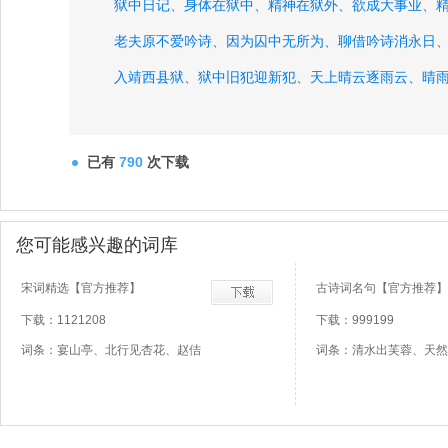
狱中日记、
身体在狱中、
精神在狱外、
欲成大事业、
老夫原不爱吟诗、
因为囚中无所为、
聊借吟诗消永日
入靖西县狱、
狱中旧犯迎新犯、
天上晴云逐雨云、
晴
狱中留驻自由人、
世路难、
其一、
走遍高山与峻岩、
已有
790
次下载
您可能感兴趣的词库
宋词精选【官方推荐】
古诗词名句【官方推荐】
下载：1121208
下载：999199
词条：宴山亭、北行见杏花、赵佶
词条：清水出芙蓉、天然