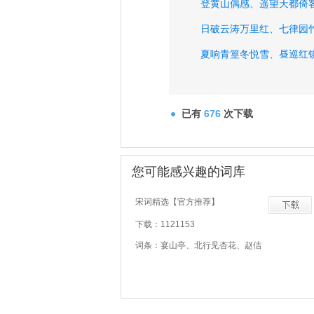
登黄山偶感、
遥望天都倚
日破云涛万里红、
七律园
夏响青篁冬悦雪、
昼巡红
把卷南窗桑梓月、
鞠躬尽
天游著武夷、
流光凝玉女
已有
676
次下载
您可能感兴趣的词库
宋词精选【官方推荐】
下载：1121153
词条：宴山亭、北行见杏花、赵佶