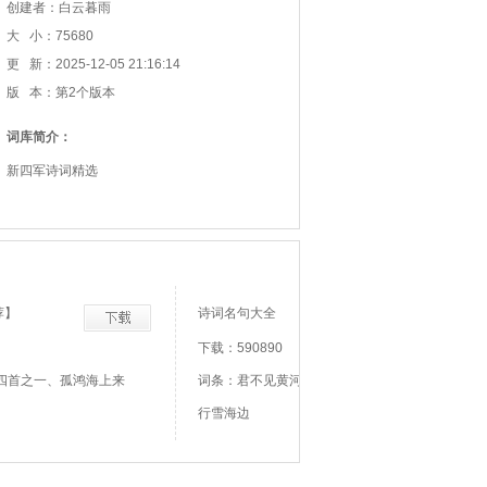
创建者：白云暮雨
大 小：75680
更 新：2025-12-05 21:16:14
版 本：第2个版本
词库简介：
新四军诗词精选
荐】
诗词名句大全
下载：590890
四首之一、孤鸿海上来
词条：君不见黄河之水天上来、君不见走马川
行雪海边