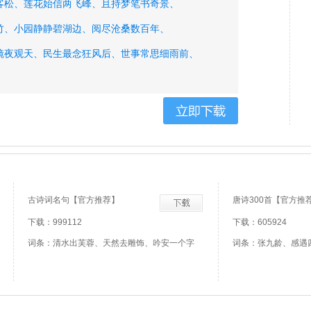
客松、
莲花始信两飞峰、
且持梦笔书奇景、
竹、
小园静静碧湖边、
阅尽沧桑数百年、
镜夜观天、
民生最念狂风后、
世事常思细雨前、
瘁为苍黔、
戊子暮春武夷感怀、
九曲落瑶池、
、
翠色染笙诗、
古诗词名句【官方推荐】
唐诗300首【官方推
下载：999112
下载：605924
词条：清水出芙蓉、天然去雕饰、吟安一个字
词条：张九龄、感遇