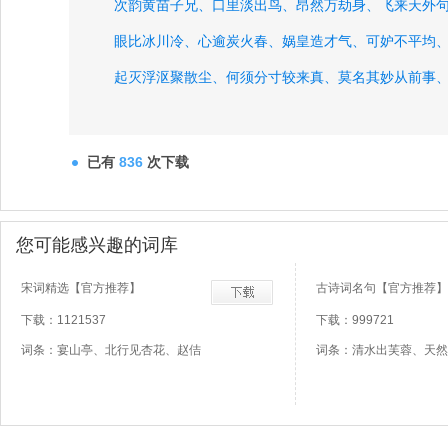
次韵黄苗子兄、
口里淡出鸟、
昂然万劫身、
飞来天外
眼比冰川冷、
心逾炭火春、
娲皇造才气、
可妒不平均
起灭浮沤聚散尘、
何须分寸较来真、
莫名其妙从前事
多病可知零件坏、
得钱难补半生贫、
晨曦已告今天始
对酒二首、
已有
836
次下载
您可能感兴趣的词库
宋词精选【官方推荐】
古诗词名句【官方推荐】
下载：1121537
下载：999721
词条：宴山亭、北行见杏花、赵佶
词条：清水出芙蓉、天然