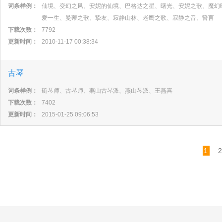
词条样例：
仙境、变幻之风、安妮的仙境、巴格达之星、曙光、安妮之歌、魔幻
爱一生、曼蒂之歌、挚友、寂静山林、老鹰之歌、寂静之音、誓言
下载次数：
7792
更新时间：
2010-11-17 00:38:34
古琴
词条样例：
斫琴师、古琴师、燕山古琴派、燕山琴派、王燕喜
下载次数：
7402
更新时间：
2015-01-25 09:06:53
1
2