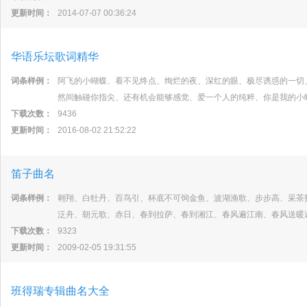
更新时间：
2014-07-07 00:36:24
华语乐坛歌词精华
词条样例：
阿飞的小蝴蝶、看不见终点、绚烂的夜、深红的眼、极尽诱惑的一切
然间触碰你指尖、还有机会能够感觉、爱一个人的纯粹、你是我的小
下载次数：
9436
更新时间：
2016-08-02 21:52:22
笛子曲名
词条样例：
翱翔、白牡丹、百鸟引、杯底不可饲金鱼、波湖渔歌、步步高、采茶
泛舟、朝元歌、赤日、春到拉萨、春到湘江、春风遍江南、春风送暖
下载次数：
9323
更新时间：
2009-02-05 19:31:55
班得瑞专辑曲名大全