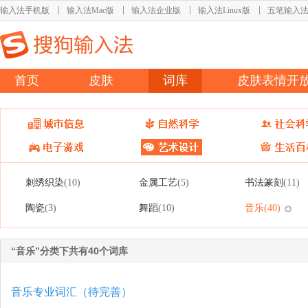
输入法手机版
输入法Mac版
输入法企业版
输入法Linux版
五笔输入
首页
皮肤
词库
皮肤表情开
刺绣织染
金属工艺
书法篆刻
(10)
(5)
(11)
陶瓷
舞蹈
音乐
(3)
(10)
(40)
“音乐”分类下共有40个词库
音乐专业词汇（待完善）