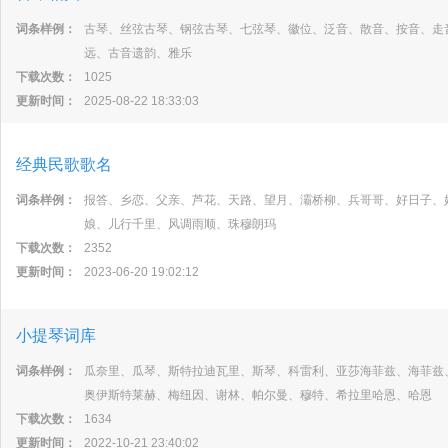
词条样例：
古琴、丝弦古琴、钢弦古琴、七弦琴、徽位、泛音、散音、按音、走
远、古音遗韵、雅乐
下载次数：
1025
更新时间：
2025-08-22 18:33:03
经典民歌歌名
词条样例：
报答、乡恋、父亲、芦花、天路、望月、灞桥柳、兵哥哥、好日子、
娘、儿行千里、风调雨顺、珠穆朗玛
下载次数：
2352
更新时间：
2023-06-20 19:02:12
小提琴词库
词条样例：
瓜奈里、瓜琴、斯特拉迪瓦里、斯琴、科雷利、亚莎海菲兹、海菲兹
奥伊斯特莱赫、梅纽因、谢林、帕尔曼、穆特、希拉里哈恩、哈恩
下载次数：
1634
更新时间：
2022-10-21 23:40:02