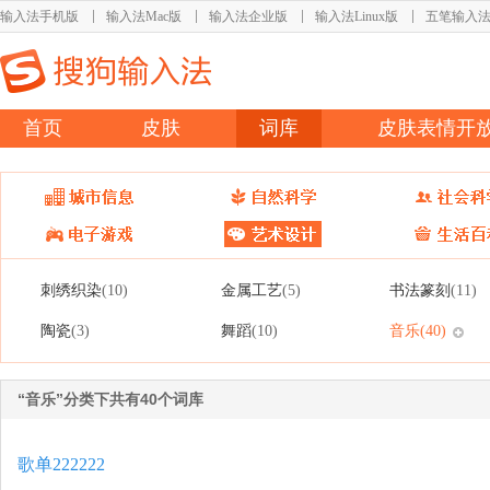
输入法手机版
输入法Mac版
输入法企业版
输入法Linux版
五笔输入
首页
皮肤
词库
皮肤表情开
刺绣织染
金属工艺
书法篆刻
(10)
(5)
(11)
陶瓷
舞蹈
音乐
(3)
(10)
(40)
“音乐”分类下共有40个词库
歌单222222