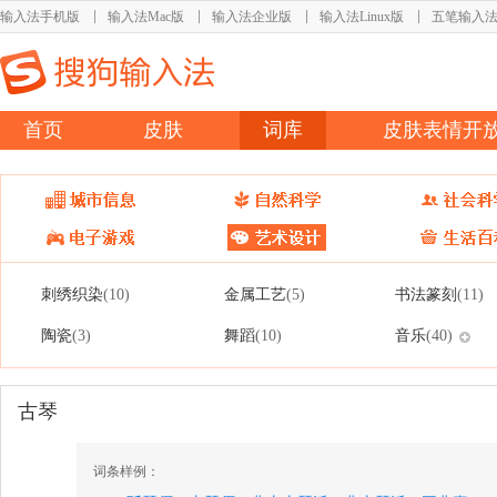
输入法手机版
输入法Mac版
输入法企业版
输入法Linux版
五笔输入
首页
皮肤
词库
皮肤表情开
刺绣织染
金属工艺
书法篆刻
(10)
(5)
(11)
陶瓷
舞蹈
音乐
(3)
(10)
(40)
古琴
词条样例：