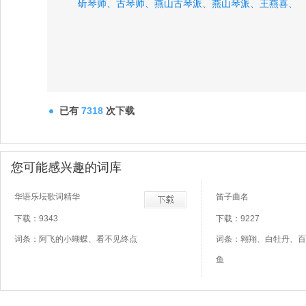
斫琴师、
古琴师、
燕山古琴派、
燕山琴派、
王燕喜、
已有
7318
次下载
您可能感兴趣的词库
华语乐坛歌词精华
笛子曲名
下载：9343
下载：9227
词条：阿飞的小蝴蝶、看不见终点
词条：翱翔、白牡丹、百
鱼