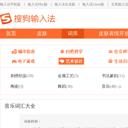
输入法手机版
输入法Mac版
输入法企业版
输入法Linux版
五笔输入
首页
皮肤
词库
皮肤表情开
刺绣织染
金属工艺
书法篆刻
(10)
(5)
(11)
陶瓷
舞蹈
音乐
(3)
(10)
(40)
音乐词汇大全
词条样例：