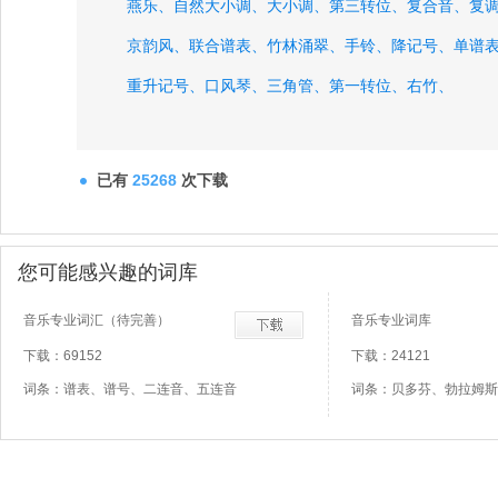
燕乐、
自然大小调、
大小调、
第三转位、
复合音、
复
京韵风、
联合谱表、
竹林涌翠、
手铃、
降记号、
单谱
重升记号、
口风琴、
三角管、
第一转位、
右竹、
已有
25268
次下载
您可能感兴趣的词库
音乐专业词汇（待完善）
音乐专业词库
下载：69152
下载：24121
词条：谱表、谱号、二连音、五连音
词条：贝多芬、勃拉姆斯