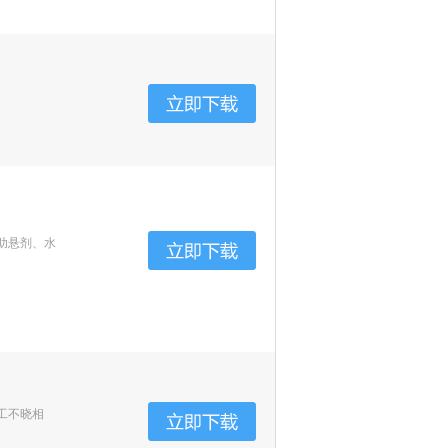
助悬剂、水
工不晓相