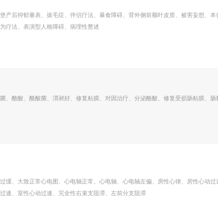
堡产后抑郁量表、拔毛症、伴侣疗法、暴食障碍、背外侧前额叶皮质、被害妄想、本
为疗法、表演型人格障碍、病理性赘述
菌、酪酸、酪酸菌、渭昶好、修复粘膜、对因治疗、分泌酪酸、修复受损肠粘膜、肠
过缓、大致正常心电图、心电轴正常、心电轴、心电轴左偏、房性心律、房性心动过
过速、室性心动过速、完全性右束支阻滞、左前分支阻滞