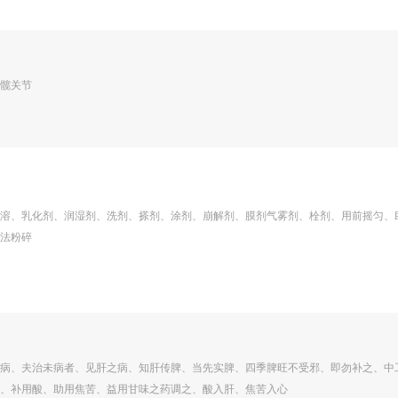
髋关节
溶、乳化剂、润湿剂、洗剂、搽剂、涂剂、崩解剂、膜剂气雾剂、栓剂、用前摇匀、
法粉碎
病、夫治未病者、见肝之病、知肝传脾、当先实脾、四季脾旺不受邪、即勿补之、中
、补用酸、助用焦苦、益用甘味之药调之、酸入肝、焦苦入心