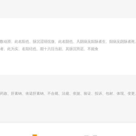
数动滑、此名阳也、脉沉涩弱弦微、此名阴也、凡阴病见阳脉者生、阳病见阴脉者死
者、此为实、名阳结也、期十六日当剧、其脉沉而迟、不能食
药政、肝素钠、依诺肝素钠、不合规、法规、依据、验证、投诉、包材、体现、变更