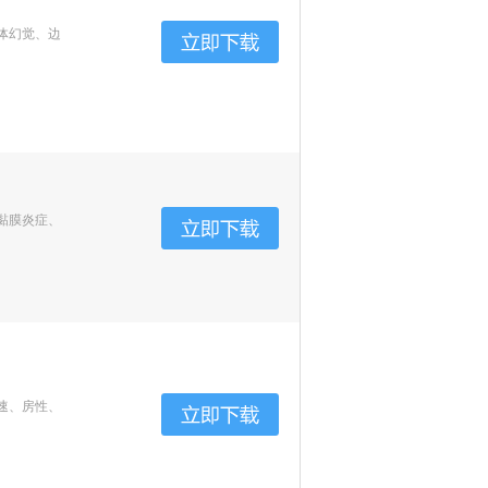
体幻觉、边
黏膜炎症、
速、房性、