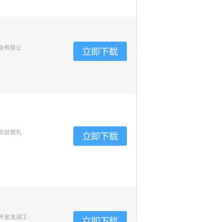
业有限公
管鼓窦乳
开发龙湖工