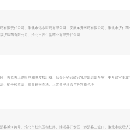
药有限责任公司、淮北市远东医药有限公司、安徽东升医药有限公司、淮北市济仁药
福济医药有限公司、淮北市养生堂药业有限责任公司
膜、嗅觉嗅上皮嗅球和嗅皮层组成、颞骨分鳞部鼓部乳突部岩部茎突、中耳鼓室咽鼓
法、徒手检查法、前鼻镜检查法、正常鼻甲形态与鼻粘膜色泽
溪县濉河路号、淮北市杜集区相杜路、濉溪县开发区、濉溪县三堤口、淮北市级经济