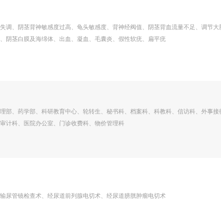
失调、阴茎背神敏感度过高、龟头敏感度、背神经阀值、阴茎背血流量不足、调节大
、阴茎白膜及海绵体、出血、凝血、毛囊炎、假性软疣、扁平疣
理部、药学部、科研教育中心、轮转生、秘书科、档案科、科教科、信访科、外事接
审计科、医院办公室、门诊收费科、物价管理科
输尿管镜检查术、经尿道前列腺电切术、经尿道膀胱肿瘤电切术