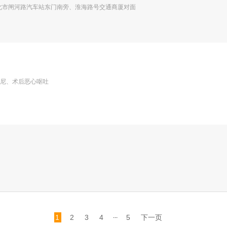
北市闸河路汽车站东门南旁、淮海路号交通商厦对面
尼、术后恶心呕吐
...
1
2
3
4
5
下一页