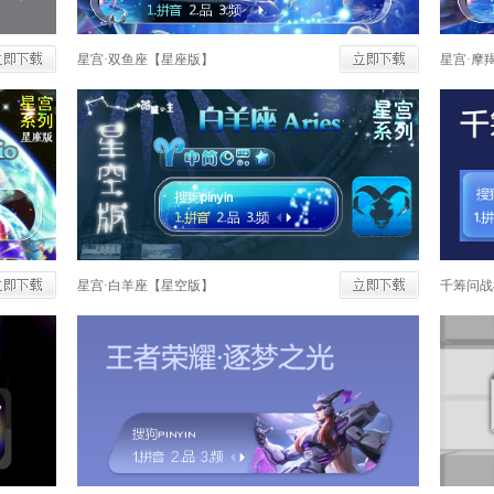
星宫·双鱼座【星座版】
星宫·摩
星宫·白羊座【星空版】
千筹问战