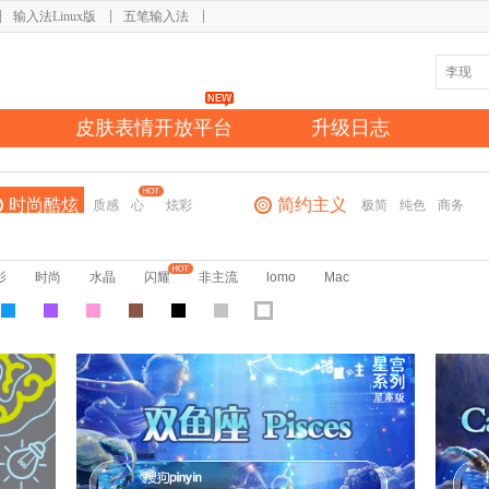
输入法Linux版
五笔输入法
皮肤表情开放平台
升级日志
时尚酷炫
简约主义
质感
心
炫彩
极简
纯色
商务
影
时尚
水晶
闪耀
非主流
lomo
Mac