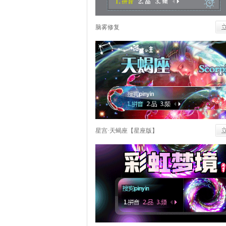
脑雾修复
星宫·天蝎座【星座版】