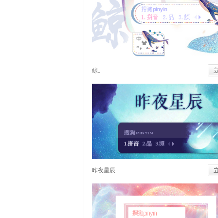
鲸。
昨夜星辰