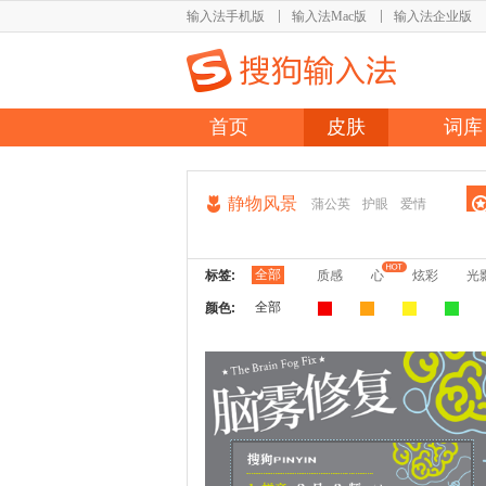
输入法手机版
输入法Mac版
输入法企业版
首页
皮肤
词库
静物风景
蒲公英
护眼
爱情
全部
标签:
质感
心
炫彩
光
全部
颜色: