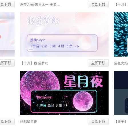
逐梦之光·东皇太一·王者荣耀
【十月】
【十月】粉 蓝梦幻
蓝色火焰
炫彩星月夜
【栗子】