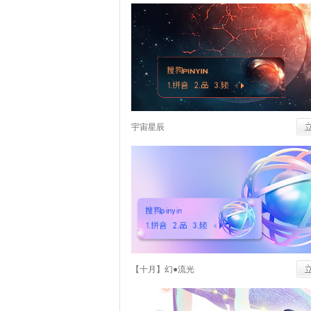
宇宙星辰
【十月】幻●流光