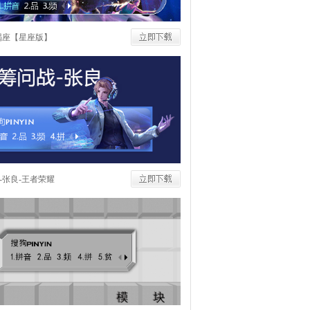
羯座【星座版】
-张良-王者荣耀