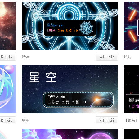
酷炫
炫动
星空
【菜鸟】