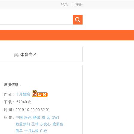
登录
注册
体育专区
皮肤信息：
作 者：
十月姑娘
下 载： 67940 次
时 间：2019-10-29 00:32:01
标 签：
中国
粉色
酷炫
粉
蓝
梦幻
粉蓝梦幻
星球
少女心
糖果色
简单
十月姑娘
白色