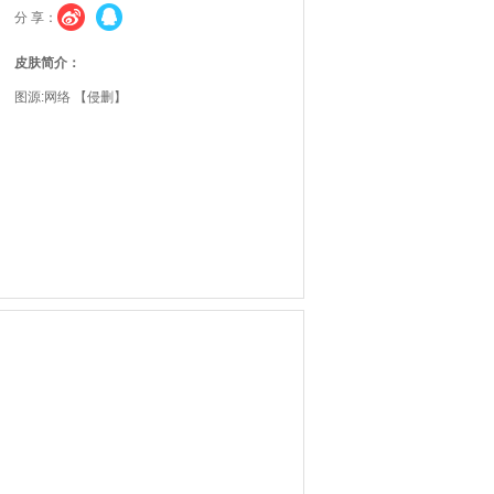
分 享：
皮肤简介：
图源:网络 【侵删】