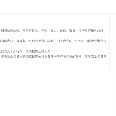
共和国法律法规，不得有反动、色情、暴力、迷信、侮辱、诽谤及宣扬种族歧
的知识产权、肖像权、名称权等合法权利，由此产生的一切纠纷由作者或者上传
仅代表其个人行为，概与搜狗公司无关；
，即表明上传者同意授权搜狗公司免费使用享有著作权的图片，作者或上传者享