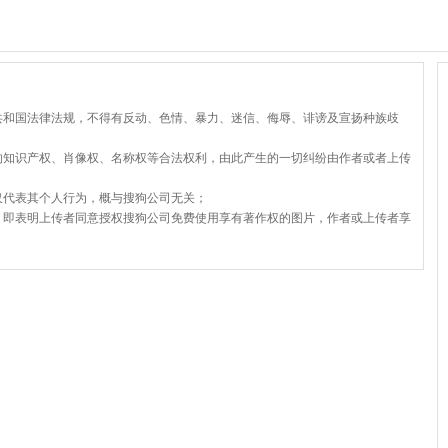
共和国法律法规，不得有反动、色情、暴力、迷信、侮辱、诽谤及宣扬种族歧
的知识产权、肖像权、名称权等合法权利，由此产生的一切纠纷由作者或者上传
仅代表其个人行为，概与搜狗公司无关；
，即表明上传者同意授权搜狗公司免费使用享有著作权的图片，作者或上传者享