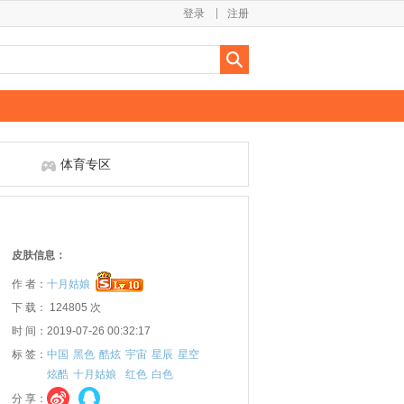
登录
注册
体育专区
皮肤信息：
作 者：
十月姑娘
下 载： 124805 次
时 间：2019-07-26 00:32:17
标 签：
中国
黑色
酷炫
宇宙
星辰
星空
炫酷
十月姑娘
红色
白色
分 享：