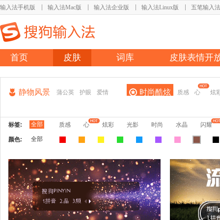
输入法手机版
输入法Mac版
输入法企业版
输入法Linux版
五笔输入
首页
皮肤
词库
皮肤表情开
静物风景
时尚酷炫
蒲公英
护眼
爱情
质感
心
炫
全部
标签:
质感
心
炫彩
光影
时尚
水晶
闪耀
全部
颜色: