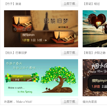
【竹子】旅途
【景诺】错过
【初久】巴黎旧梦
【青莲】夕阳之吻
许愿树， Make a Wish!
烟火向星辰