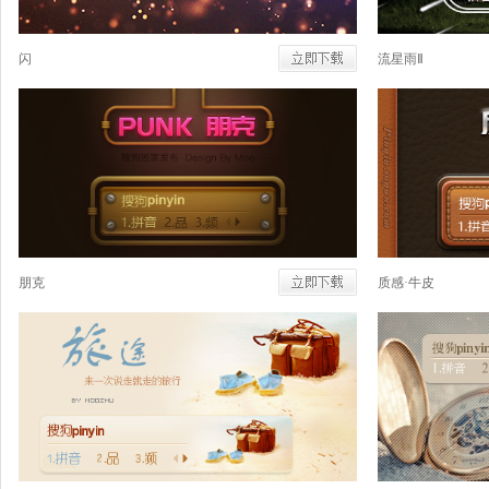
闪
流星雨Ⅱ
朋克
质感·牛皮