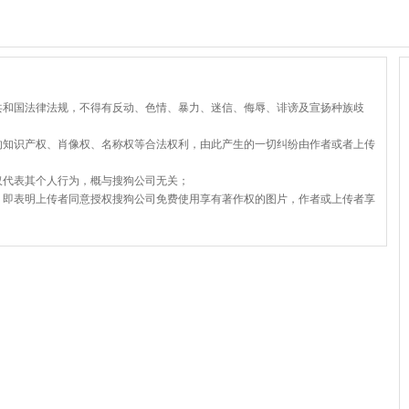
共和国法律法规，不得有反动、色情、暴力、迷信、侮辱、诽谤及宣扬种族歧
的知识产权、肖像权、名称权等合法权利，由此产生的一切纠纷由作者或者上传
仅代表其个人行为，概与搜狗公司无关；
，即表明上传者同意授权搜狗公司免费使用享有著作权的图片，作者或上传者享