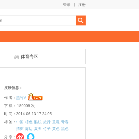
登录
注册
体育专区
皮肤信息：
作 者：
墨竹V
下 载： 189009 次
时 间：2014-06-13 17:24:05
标 签：
中国
棕色
酷炫
旅行
意境
青春
清爽
海边
夏天
竹子
黄色
黑色
分 享：