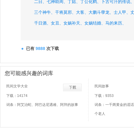
二日、
七神助周、
丁姑、
丁公化鹤、
卜古可汗的传说
三个神牛、
干将莫邪、
大客、
大鹏斗孽龙、
士人甲、
千日酒、
女丑、
女娲补天、
女娲结婚、
马的来历、
已有
9888
次下载
您可能感兴趣的词库
民间文学大全
民间故事
下载：14174
下载：9353
词条：阿艾治蛇、阿巴达尼遇难、阿拜的故事
词条：一千两黄金的谎话
个老人