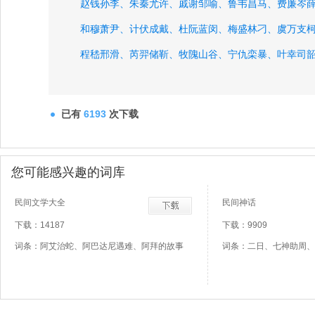
赵钱孙李、
朱秦尤许、
戚谢邹喻、
鲁韦昌马、
费廉岑
和穆萧尹、
计伏成戴、
杜阮蓝闵、
梅盛林刁、
虞万支
程嵇邢滑、
芮羿储靳、
牧隗山谷、
宁仇栾暴、
叶幸司
闻莘党翟、
已有
6193
次下载
您可能感兴趣的词库
民间文学大全
民间神话
下载：14187
下载：9909
词条：阿艾治蛇、阿巴达尼遇难、阿拜的故事
词条：二日、七神助周、