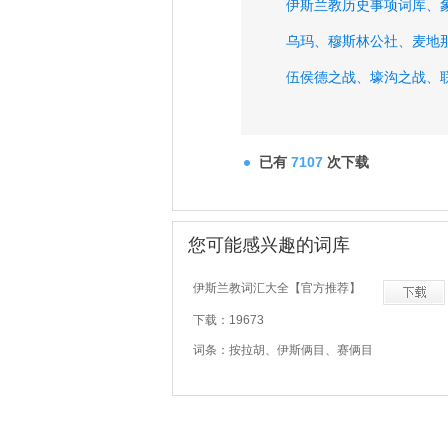
伊斯兰教历史事项词库、
乌玛、
穆斯林公社、
麦地
伍侯德之战、
壕沟之战、
穆尔塔之战、
攻克麦加之
已有
7107
次下载
您可能感兴趣的词库
伊斯兰教词汇大全【官方推荐】
下载：19673
词条：按拉胡、伊斯俩目、赛俩目