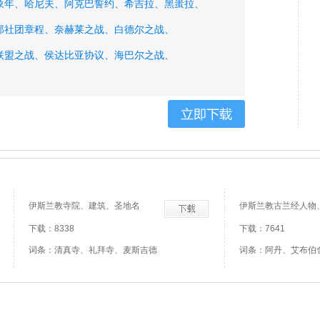
象年、
哈尼夫、
阿克巴誓约、
希吉拉、
黑蚩拉、
那社团章程、
奈赫莱之战、
白德尔之战、
联盟之战、
侯达比亚协议、
海巴尔之战、
战、
侯乃尼之战、
伊斯兰教寺院、建筑、圣地名
伊斯兰教古兰经人物
下载：8338
下载：7641
词条：清真寺、礼拜寺、麦斯吉德
词条：阿丹、艾布伯