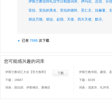
伊斯兰教信仰礼仪节日制度词库、
伊玛尼、
总信、
分
安拉、
安拉的美名、
安拉的德性、
至仁主、
拉赫曼、
胡达万德、
胡达、
起指、
天使、
四大天使、
默示、
已有
7595
次下载
您可能感兴趣的词库
伊斯兰教词汇大全【官方推荐】
伊斯兰教寺院、建筑、圣
下载：19687
下载：8339
词条：按拉胡、伊斯俩目、赛俩目
词条：清真寺、礼拜寺、