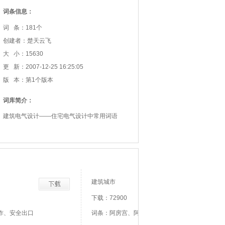
词条信息：
词 条：181个
创建者：楚天云飞
大 小：15630
更 新：2007-12-25 16:25:05
版 本：第1个版本
词库简介：
建筑电气设计——住宅电气设计中常用词语
建筑城市
下载：72900
作、安全出口
词条：阿房宫、阿拉伯花饰、阿拉伯式柱头