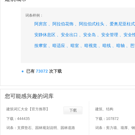
词条样例：
阿房宫 、
阿拉伯花饰 、
阿拉伯式柱头 、
爱奥尼亚柱式
安静休息区 、
安全出口 、
安全岛 、
安全管理 、
安全性
按摩室 、
暗适应 、
暗室 、
暗视觉 、
暗线 、
暗轴 、
芭
扒山廊、
已有
73072
次下载
您可能感兴趣的词库
建筑词汇大全【官方推荐】
建筑、结构
下载：444435
下载：107872
词条：支撑垫石、园林规划说明、园林道路
词条：剪力墙、墙厚、钢