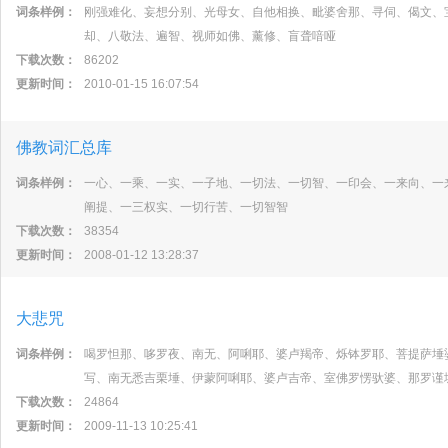
词条样例：
刚强难化、妄想分别、光母女、自他相换、毗婆舍那、寻伺、偈文、
却、八敬法、遍智、视师如佛、薰修、盲聋喑哑
下载次数：
86202
更新时间：
2010-01-15 16:07:54
佛教词汇总库
词条样例：
一心、一乘、一实、一子地、一切法、一切智、一印会、一来向、一
阐提、一三权实、一切行苦、一切智智
下载次数：
38354
更新时间：
2008-01-12 13:28:37
大悲咒
词条样例：
喝罗怛那、哆罗夜、南无、阿唎耶、婆卢羯帝、烁钵罗耶、菩提萨埵
写、南无悉吉栗埵、伊蒙阿唎耶、婆卢吉帝、室佛罗愣驮婆、那罗谨
下载次数：
24864
更新时间：
2009-11-13 10:25:41