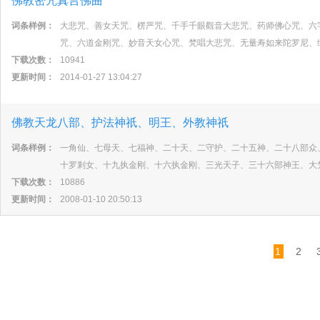
佛教密咒真言佛曲
词条样例：
大悲咒、善女天咒、楞严咒、千手千眼觀音大悲咒、药师佛心咒、六
咒、六道金刚咒、妙音天女心咒、梵唱大悲咒、无量寿如来陀罗尼、
下载次数：
10941
更新时间：
2014-01-27 13:04:27
佛教天龙八部、护法神祇、明王、外教神祇
词条样例：
一角仙、七母天、七福神、二十天、二守护、二十五神、二十八部众
十罗剎女、十九执金刚、十六执金刚、三光天子、三十六部神王、大
下载次数：
10886
更新时间：
2008-01-10 20:50:13
1
2