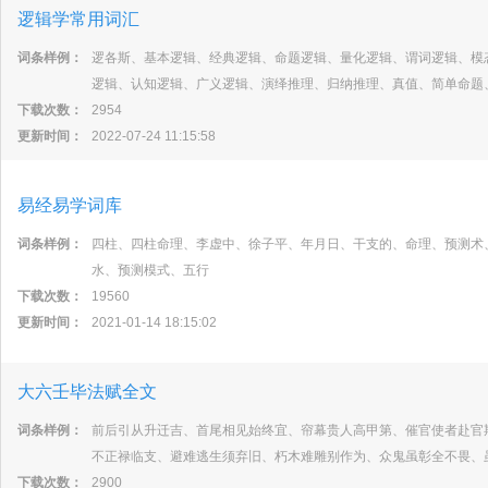
逻辑学常用词汇
词条样例：
逻各斯、基本逻辑、经典逻辑、命题逻辑、量化逻辑、谓词逻辑、模
逻辑、认知逻辑、广义逻辑、演绎推理、归纳推理、真值、简单命题
下载次数：
2954
更新时间：
2022-07-24 11:15:58
易经易学词库
词条样例：
四柱、四柱命理、李虚中、徐子平、年月日、干支的、命理、预测术
水、预测模式、五行
下载次数：
19560
更新时间：
2021-01-14 18:15:02
大六壬毕法赋全文
词条样例：
前后引从升迁吉、首尾相见始终宜、帘幕贵人高甲第、催官使者赴官
不正禄临支、避难逃生须弃旧、朽木难雕别作为、众鬼虽彰全不畏、
下载次数：
2900