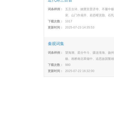
近代诗三百首
词条样例：
五言古诗、姚燮至普济寺、不履中极
衮、山门作扇开、若恐曜灵隐、石乳
下载次数：
1017
更新时间：
2025-07-23 14:35:53
秦观词集
词条样例：
望海潮、星分牛斗、疆连淮海、扬州
杨、画桥南北翠烟中、追思故国繁雄
下载次数：
980
更新时间：
2025-07-22 16:32:00