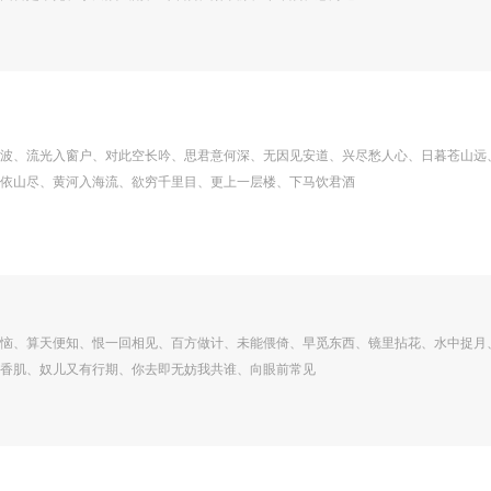
波、流光入窗户、对此空长吟、思君意何深、无因见安道、兴尽愁人心、日暮苍山远
依山尽、黄河入海流、欲穷千里目、更上一层楼、下马饮君酒
恼、算天便知、恨一回相见、百方做计、未能偎倚、早觅东西、镜里拈花、水中捉月
香肌、奴儿又有行期、你去即无妨我共谁、向眼前常见