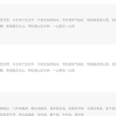
思无穷、今古存亡忆记中、污吏岂知清似水、书生便应气如虹、恨他狼虎贪心黑、叹
鹏、朱德题天台山、率队搜山过古林、一山更比一山深
思无穷、今古存亡忆记中、污吏岂知清似水、书生便应气如虹、恨他狼虎贪心黑、叹
鹏、朱德题天台山、率队搜山过古林、一山更比一山深
簇晚沙、门外韩擒虎、楼头张丽华、谁怜容足地、却羡井中蛙、王颁兵势急、鼓下坐
回首是平芜、李白战城南、去年战、桑干源、今年战、葱河道