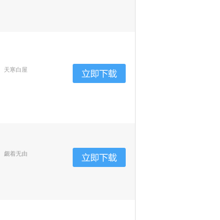
、天寒白屋
、觑着无由