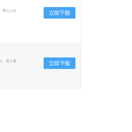
、璎云上台
从、巷入垂