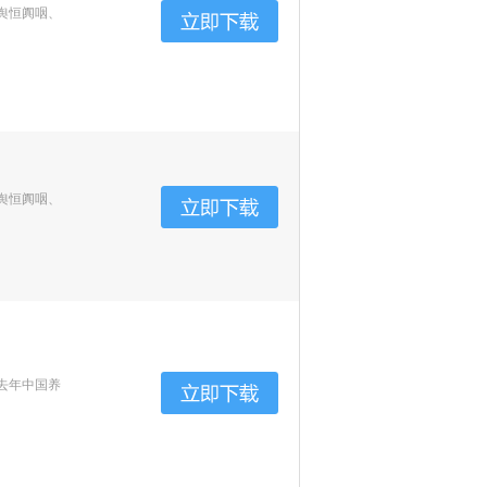
舆恒阗咽、
舆恒阗咽、
去年中国养