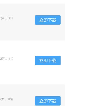
我河山泣泪
我河山泣泪
蛮奴、潋滟