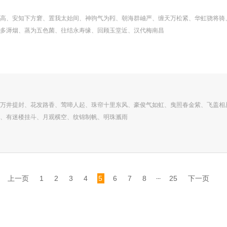
高、安知下方窘、置我太始间、神驹气为靷、朝海群岫严、缠天万松紧、华虹骁将骑
多溽烟、蒸为五色菌、往结永寿缘、回顾玉堂近、汉代梅南昌
万井提封、花发路香、莺啼人起、珠帘十里东风、豪俊气如虹、曳照春金紫、飞盖相
、有迷楼挂斗、月观横空、纹锦制帆、明珠溅雨
...
上一页
1
2
3
4
5
6
7
8
25
下一页