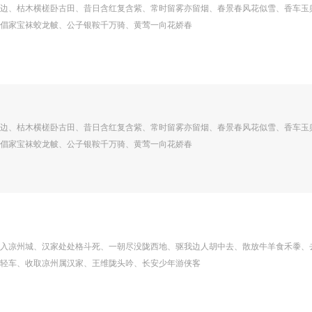
边、枯木横槎卧古田、昔日含红复含紫、常时留雾亦留烟、春景春风花似雪、香车玉
倡家宝袜蛟龙帔、公子银鞍千万骑、黄莺一向花娇春
边、枯木横槎卧古田、昔日含红复含紫、常时留雾亦留烟、春景春风花似雪、香车玉
倡家宝袜蛟龙帔、公子银鞍千万骑、黄莺一向花娇春
入凉州城、汉家处处格斗死、一朝尽没陇西地、驱我边人胡中去、散放牛羊食禾黍、
轻车、收取凉州属汉家、王维陇头吟、长安少年游侠客