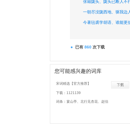
张籍陇头、
陇头已断人不
一朝尽没陇西地、
驱我边
今著毡裘学胡语、
谁能更
长安少年游侠客、
夜上戍
关西老将不胜愁、
驻马听
已有
860
次下载
您可能感兴趣的词库
宋词精选【官方推荐】
下载：1121139
词条：宴山亭、北行见杏花、赵佶