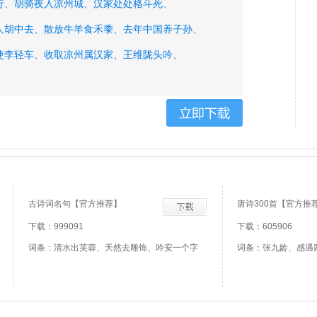
行、
胡骑夜入凉州城、
汉家处处格斗死、
人胡中去、
散放牛羊食禾黍、
去年中国养子孙、
使李轻车、
收取凉州属汉家、
王维陇头吟、
楼看太白、
陇头明月迥临关、
陇上行人夜吹笛、
之双泪流、
身经大小百余战、
古诗词名句【官方推荐】
唐诗300首【官方推
下载：999091
下载：605906
词条：清水出芙蓉、天然去雕饰、吟安一个字
词条：张九龄、感遇