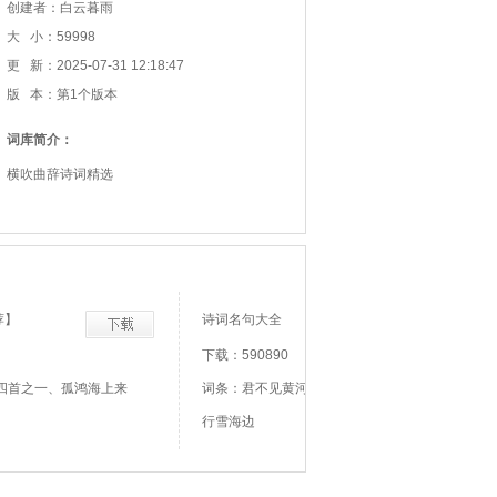
创建者：白云暮雨
大 小：59998
更 新：2025-07-31 12:18:47
版 本：第1个版本
词库简介：
横吹曲辞诗词精选
荐】
诗词名句大全
下载：590890
四首之一、孤鸿海上来
词条：君不见黄河之水天上来、君不见走马川
行雪海边