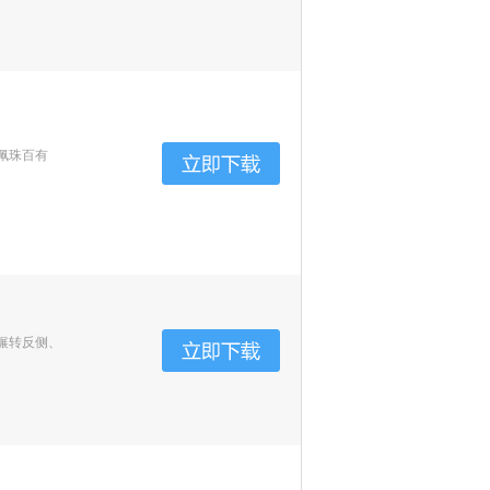
佩珠百有
辗转反侧、