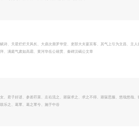
赋诗、天星烂烂天风长、大鼎次鼐罗华堂、吏部大夫宴宾客、其气上引为文昌、主人
拜、满庭气肃如高霜、黄河华岳公籍贯、秦碑汉碣公文章
女、君子好逑、参差荇菜、左右流之、寤寐求之、求之不得、寤寐思服、悠哉悠哉、
鼓乐之、葛覃、葛之覃兮、施于中谷