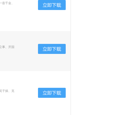
一壶千金、
立事、开国
箕子操、克