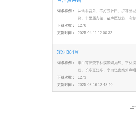
孟浩然诗词
词条样例：
从禽非吾乐、不好云梦田、岁暮登城
鲜、十里届宾馆、征声匝妓筵、高标
下载次数：
1276
更新时间：
2025-04-11 12:00:32
宋词384首
词条样例：
李白菩萨蛮平林漠漠烟如织、平林漠
程、长亭更短亭、李白忆秦娥箫声咽
下载次数：
1273
更新时间：
2025-03-16 12:48:40
上