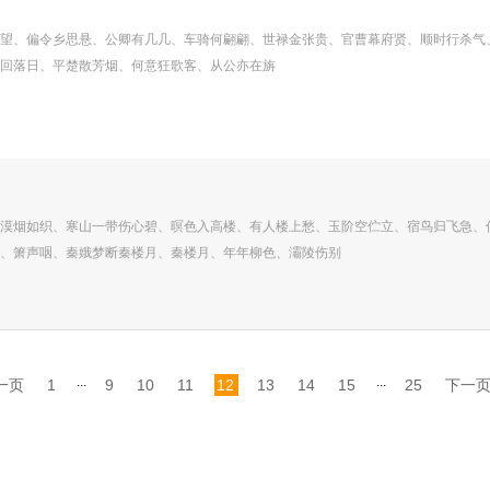
望、偏令乡思悬、公卿有几几、车骑何翩翩、世禄金张贵、官曹幕府贤、顺时行杀气
回落日、平楚散芳烟、何意狂歌客、从公亦在旃
漠烟如织、寒山一带伤心碧、暝色入高楼、有人楼上愁、玉阶空伫立、宿鸟归飞急、
、箫声咽、秦娥梦断秦楼月、秦楼月、年年柳色、灞陵伤别
...
...
一页
1
9
10
11
12
13
14
15
25
下一