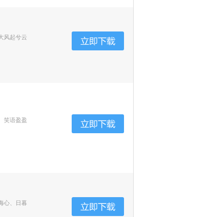
大风起兮云
、笑语盈盈
海心、日暮