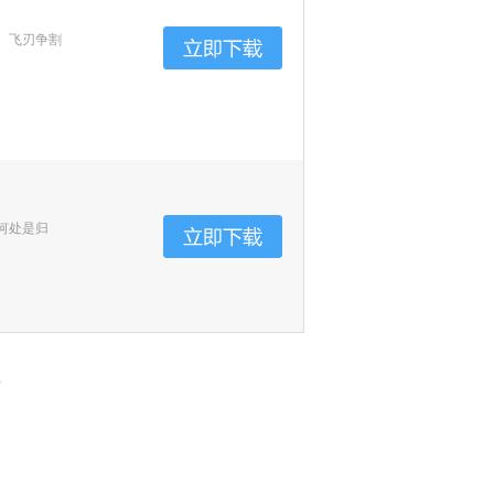
、飞刃争割
何处是归
页