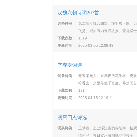
汉魏六朝诗词207首
词条样例：
第二卷汉魏六朝篇、项羽垓下歌、力
飞扬、威加海内兮归故乡、安得猛士
下载次数：
1319
更新时间：
2025-03-05 12:09:43
辛弃疾词选
词条样例：
青玉案元夕、东风夜放花千树、更吹
暗香去、众里寻他千百度、蓦然回首
下载次数：
1314
更新时间：
2025-04-15 12:19:11
初唐四杰诗选
词条样例：
王勃卷、上巳浮江宴韵得阯字、披观
情何已、春日宴乐游园赋韵得接字、