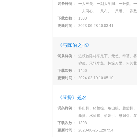
词条样例：
一人三失、一副大学问、一升粟、一
一夫两心、一尺布、一尺缯、一岁数
下载次数：
1508
更新时间：
2023-06-28 10:03:41
《与陈伯之书》
词条样例：
迟顿首陈将军足下、无恙、幸甚、将
称孤、朱轮华毂、拥旄万里、何其壮
下载次数：
1456
更新时间：
2024-02-19 10:05:10
《琴操》题名
词条样例：
将归操、猗兰操、龟山操、越裳操、
商操、水仙操、伯姬引、思归引、琴
下载次数：
1398
更新时间：
2023-06-25 12:07:54