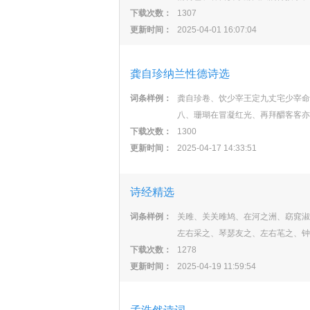
下载次数：
1307
更新时间：
2025-04-01 16:07:04
龚自珍纳兰性德诗选
词条样例：
龚自珍卷、饮少宰王定九丈宅少宰命
八、珊瑚在冒凝红光、再拜釂客客亦
下载次数：
1300
更新时间：
2025-04-17 14:33:51
诗经精选
词条样例：
关雎、关关雎鸠、在河之洲、窈窕淑
左右采之、琴瑟友之、左右芼之、钟
下载次数：
1278
更新时间：
2025-04-19 11:59:54