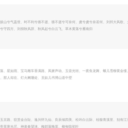
拔山兮气盖世、时不利兮骓不逝、骓不逝兮可奈何、虞兮虞兮奈若何、刘邦大风歌、
兮守四方、刘彻秋风辞、秋风起兮白云飞、草木黄落兮雁南归
落、星如雨、宝马雕车香满路、凤箫声动、玉壶光转、一夜鱼龙舞、蛾儿雪柳黄金缕
、那人却在、灯火阑珊处、丑奴儿书博山道中壁
玉京路、驻赏金台阯、逸兴怀九仙、良辰倾四美、松吟白云际、桂馥青溪里、别有江
帝里寒光尽、神皋春望浃、梅郊落晚英、柳甸惊初叶