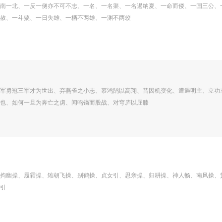
南一北、一反一侧亦不可不志、一名、一名渠、一名遏纳夏、一命而偻、一国三公、
赦、一斗粟、一日失雄、一栖不两雄、一渊不两蛟
军勇冠三军才为世出、弃燕雀之小志、慕鸿鹄以高翔、昔因机变化、遭遇明主、立功
也、如何一旦为奔亡之虏、闻鸣镝而股战、对穹庐以屈膝
拘幽操、履霜操、雉朝飞操、别鹤操、贞女引、思亲操、归耕操、神人畅、南风操、
引