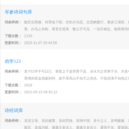
岑参诗词句库
词条样例：
黜官自西掖、待罪临下阳、空积犬马恋、岂思鹓鹭行、素多江湖意、
香、白鸟上衣桁、青苔生笔床、数公不可见、一别尽相忘、敢恨青琐
下载次数：
2120
更新时间：
2020-11-07 20:44:59
劝学123
词条样例：
君子曰学不可以已、青取之于蓝而青于蓝、冰水为之而寒于水、木直
受绳则直金就砺则利、故不登高山不知天之高也、不临深溪不知地之
下载次数：
2029
更新时间：
2021-05-15 09:35:12
诗经词库
词条样例：
哀哀父母、哀此鳏寡、哀此茕独、哀恫中国、哀今之人、哀鸣嗷嗷、
能言、哀哉为犹、蔼蔼王多吉人、蔼蔼王多吉士、爱而不见、爱莫助