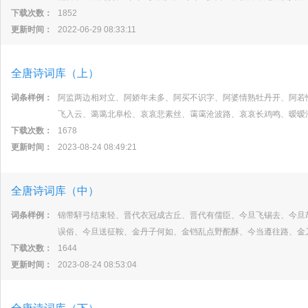
下载次数：
1852
更新时间：
2022-06-29 08:33:11
全唐诗词库（上）
词条样例：
阿监两边相对立、阿娇年未多、阿买不识字、阿婆情熟牡丹开、阿若
飞入云、蔼蔼北阜松、哀哀悲素丝、霭霭沧波路、哀哀长鸡鸣、暧暧
下载次数：
1678
更新时间：
2023-08-24 08:49:21
全唐诗词库（中）
词条样例：
锦带騂弓结束轻、晋代衣冠成古丘、晋代有儒臣、今旦飞锡去、今旦
误俗、今旦送征鞍、金丹子何如、金铛乱点野酡酥、今当遵往路、金
下载次数：
1644
更新时间：
2023-08-24 08:53:04