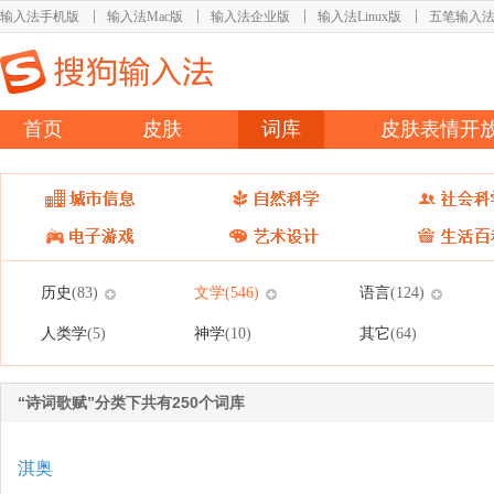
输入法手机版
输入法Mac版
输入法企业版
输入法Linux版
五笔输入
首页
皮肤
词库
皮肤表情开
历史
文学
语言
(83)
(546)
(124)
人类学
神学
其它
(5)
(10)
(64)
“诗词歌赋”分类下共有250个词库
淇奥