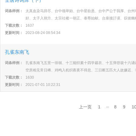
全唐诗词库（下）
词条样例：
太真血染马蹄尽、台中领举劾、台中星欲悬、台中严公于我厚、台州
好、太子入朔方、太宗社稷一朝正、泰尊始献、台座接訏谟、叹彼幽
下载次数：
1637
更新时间：
2023-08-24 08:54:34
孔雀东南飞
词条样例：
孔雀东南飞五里一徘徊、十三能织素十四学裁衣、十五弹箜篌十六诵
空房相见常日稀、鸡鸣入机织夜夜不得息、三日断五匹大人故嫌迟、
下载次数：
1630
更新时间：
2021-07-01 10:22:31
...
上一页
1
8
9
1