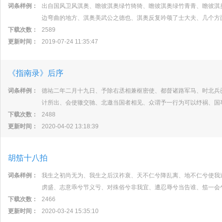
词条样例：
出自国风卫风淇奥、瞻彼淇奥绿竹猗猗、瞻彼淇奥绿竹青青、瞻彼淇
边弯曲的地方、淇奥美武公之德也、淇奥反复吟颂了士大夫、几个方
下载次数：
2589
更新时间：
2019-07-24 11:35:47
《指南录》后序
词条样例：
德祐二年二月十九日、予除右丞相兼枢密使、都督诸路军马、时北兵
计所出、会使辙交驰、北邀当国者相见、众谓予一行为可以纾祸、国
下载次数：
2488
更新时间：
2020-04-02 13:18:39
胡笳十八拍
词条样例：
我生之初尚无为、我生之后汉祚衰、天不仁兮降乱离、地不仁兮使我
虏盛、志意乖兮节义亏、对殊俗兮非我宜、遭忍辱兮当告谁、笳一会
下载次数：
2466
更新时间：
2020-03-24 15:35:10