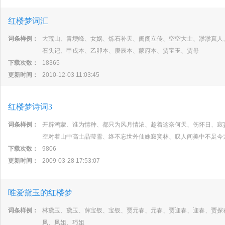
红楼梦词汇
词条样例：
大荒山、青埂峰、女娲、炼石补天、闺阁立传、空空大士、渺渺真人
石头记、甲戌本、乙卯本、庚辰本、蒙府本、贾宝玉、贾母
下载次数：
18365
更新时间：
2010-12-03 11:03:45
红楼梦诗词3
词条样例：
开辟鸿蒙、谁为情种、都只为风月情浓、趁着这奈何天、伤怀日、寂
空对着山中高士晶莹雪、终不忘世外仙姝寂寞林、叹人间美中不足今
下载次数：
9806
更新时间：
2009-03-28 17:53:07
唯爱黛玉的红楼梦
词条样例：
林黛玉、黛玉、薛宝钗、宝钗、贾元春、元春、贾迎春、迎春、贾探
凤、凤姐、巧姐