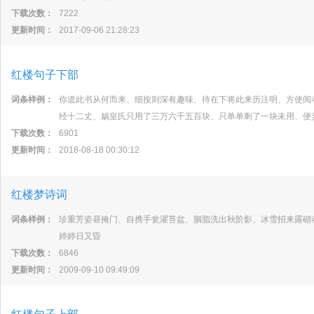
下载次数：
7222
更新时间：
2017-09-06 21:28:23
红楼句子下部
词条样例：
你道此书从何而来、细按则深有趣味、待在下将此来历注明、方使阅
经十二丈、娲皇氏只用了三万六千五百块、只单单剩了一块未用、便
下载次数：
6901
更新时间：
2018-08-18 00:30:12
红楼梦诗词
词条样例：
珍重芳姿昼掩门、自携手瓮濯苔盆、胭脂洗出秋阶影、冰雪招来露砌
婷婷日又昏
下载次数：
6846
更新时间：
2009-09-10 09:49:09