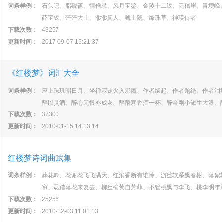
词条样例：
石头记、脂砚斋、情僧录、风月宝鉴、金陵十二钗、无稽崖、青埂峰
薛宝钗、茫茫大士、渺渺真人、甄士隐、绛珠草、神瑛侍者
下载次数：
43257
更新时间：
2017-09-07 15:21:37
《红楼梦》词汇大全
词条样例：
座上珠玑昭日月、坐禅寂走火入邪魔、作者缘起、作者题绝、作者泪
醉以灵酒、醉心无恨亦成灰、醉酹寒香酒一杯、醉金刚小鳅生大浪、
下载次数：
37300
更新时间：
2010-01-15 14:13:14
红楼梦诗词曲赋集
词条样例：
葬花吟、花谢花飞飞满天、红消香断有谁怜、游丝软系飘春榭、落絮
帘、忍踏落花来复去、柳丝榆荚自芳菲、不管桃飘与李飞、桃李明年
下载次数：
25256
更新时间：
2010-12-03 11:01:13