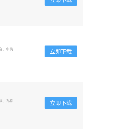
自、中街
镇、九都