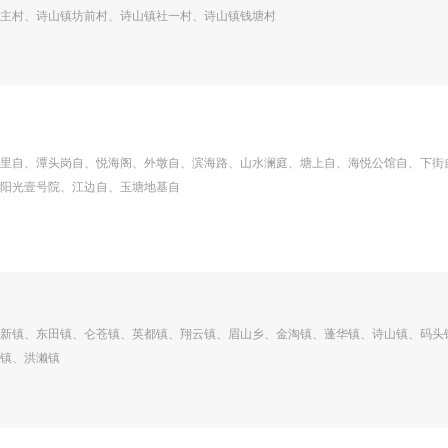
主村、诗山镇坊前村、诗山镇社一村、诗山镇钱塘村
里自、潭头岗自、悦海阁、外墩自、滨海路、山水澜庭、塘上自、海悦公馆自、下街
阳光壹号院、江边自、玉塘地基自
新镇、东田镇、仑苍镇、英都镇、翔云镇、眉山乡、金淘镇、蓬华镇、诗山镇、码头
镇、洪濑镇