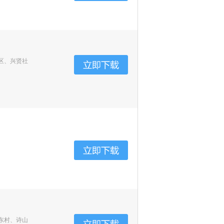
区、兴贤社
东村、诗山