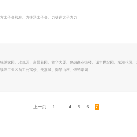
方太子参颗粒、力捷迅太子参、力捷迅太子力力
锦绣家园、玫瑰园、富景花园、雄华大厦、建融商业街楼、诚丰世纪园、东湖花园、
镜洋工业区员工公寓楼、美嘉城、御景山庄、锦绣豪园
...
上一页
1
4
5
6
7