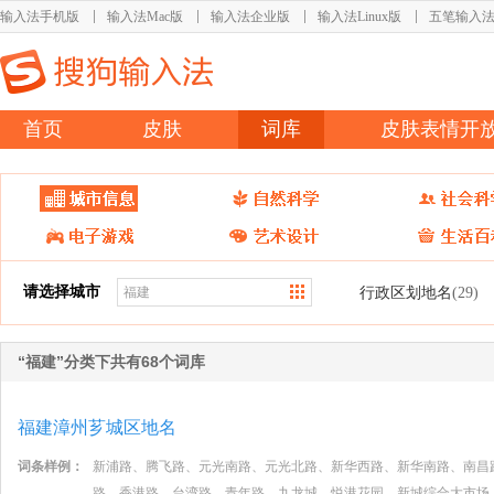
输入法手机版
输入法Mac版
输入法企业版
输入法Linux版
五笔输入
首页
皮肤
词库
皮肤表情开
请选择城市
行政区划地名
(29)
“福建”分类下共有68个词库
福建漳州芗城区地名
词条样例：
新浦路、腾飞路、元光南路、元光北路、新华西路、新华南路、南昌
路、香港路、台湾路、青年路、九龙城、悦港花园、新城综合大市场