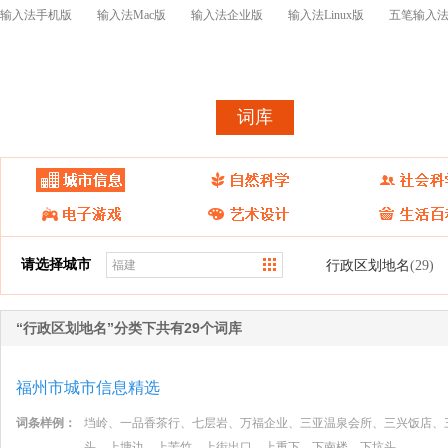
输入法手机版
输入法Mac版
输入法企业版
输入法Linux版
五笔输入
首页
皮肤
词库
皮肤表情开
请选择城市
行政区划地名
(29)
“行政区划地名”分类下共有29个词库
福州市城市信息精选
词条样例：
垱岭、一品香茶行、七层岩、万福企业、三亚温泉会所、三兴饭店、
头、上塘边、上苦竹、上街出口、上重下、下南楼、下坑头