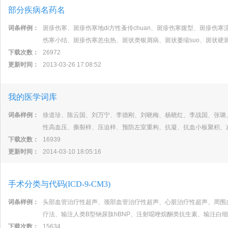
部分疾病名药名
词条样例：
斑疹伤寒、斑疹伤寒地di方性蚤传chuan、斑疹伤寒腹型、斑疹伤寒流
伤寒小结、斑疹伤寒恙虫热、斑状类银屑病、斑状萎缩suo、斑状硬
下载次数：
26972
更新时间：
2013-03-26 17:08:52
我的医学词库
词条样例：
徐道珍、陈云国、刘万宁、李德刚、刘晓梅、杨晓红、李战国、张璐
性高血压、撕裂样、压迫样、预防左室重构、抗凝、抗血小板聚积、
下载次数：
16939
更新时间：
2014-03-10 18:05:16
手术分类与代码(ICD-9-CM3)
词条样例：
头部血管治疗性超声、颈部血管治疗性超声、心脏治疗性超声、周围
疗法、输注人类B型钠尿肽hBNP、注射噁唑烷酮类抗生素、输注白
下载次数：
15634