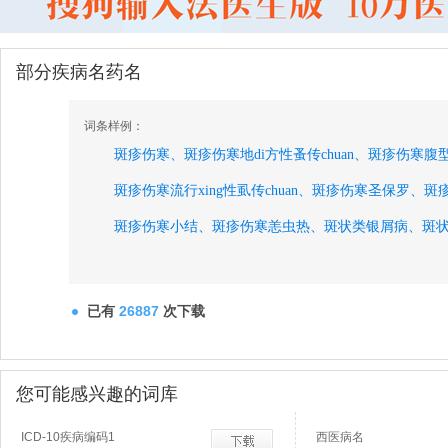
部分疾病名药名
词条样例：
斑疹伤寒、
斑疹伤寒地di方性蚤传chuan、
斑疹伤寒腹
斑疹伤寒流行xing性虱传chuan、
斑疹伤寒圣保罗、
斑
斑疹伤寒小结、
斑疹伤寒恙虫热、
斑状类银屑病、
斑状
斑状硬斑病、
斑鸫、
斑痣、
斑痣性错构瘤病、
斑痣性错构瘤病斯特季韦伯bo、
斑蝥mao、
斑蝥mao皮
已有
26887
次下载
斑蝥mao酸钠、
您可能感兴趣的词库
ICD-10疾病编码1
西医病名