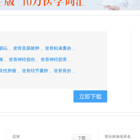
肠疝 、
坐骨直肠脓肿 、
坐骨粘液囊炎 、
痛 、
坐骨神经损伤 、
坐骨神经损害 、
良性肿瘤 、
坐骨结节囊肿 、
坐骨骨折 、
摄入的有害物质的毒性效应 、
痉挛 、
佐林格埃利综合征 、
胰的促胃液素瘤 、
症状
部分疾病名药名