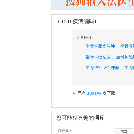
ICD-10疾病编码1
词条样例：
坐骨直肠窝脓肿 、
坐骨直
坐骨神经粘连 、
坐骨神经
坐骨神经良性肿瘤 、
坐骨
坐骨大孔疝 、
作为食物而
佐藤吉氏综合征 、
痛性肌
已有
180144
次下载
左支气管肺恶性肿瘤、
您可能感兴趣的词库
西医病名