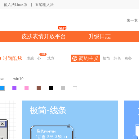
输入法Linux版
五笔输入法
皮肤表情开放平台
升级日志
时尚酷炫
简约主义
质感
心
炫彩
极简
纯色
商务
mac
win10