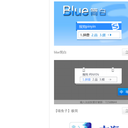
blue简白
【喵鱼子】极简