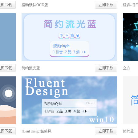
搜狗默认OCD版
轻诉-旧
简约流光蓝
立方
fluent design极简风
简约蓝