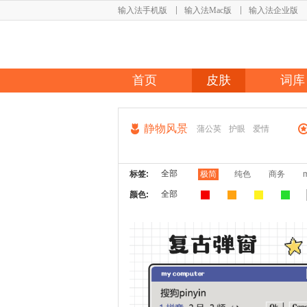
输入法手机版
输入法Mac版
输入法企业版
首页
皮肤
词库
静物风景
蒲公英
护眼
爱情
全部
标签:
极简
纯色
商务
全部
颜色: