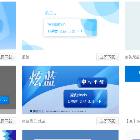
柔兰
蒂芙尼蓝
倬彼昊天·炫蓝
【BL】Sog