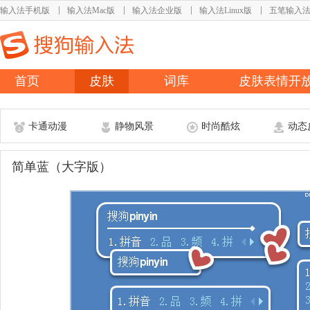
输入法手机版
输入法Mac版
输入法企业版
输入法Linux版
五笔输入
首页
皮肤
词库
皮肤表情开
卡通动漫
静物风景
时尚酷炫
动态
简单蓝（大字版）