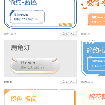
简约-蓝色
极简-橙
鹿角灯
简约-蓝色