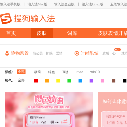
输入法手机版
输入法Mac版
输入法企业版
输入法Linux版
五笔输入
首页
皮肤
词库
皮肤表情开
静物风景
时尚酷炫
蒲公英
护眼
爱情
质感
心
炫
全部
标签:
极简
纯色
商务
mac
win10
全部
颜色: