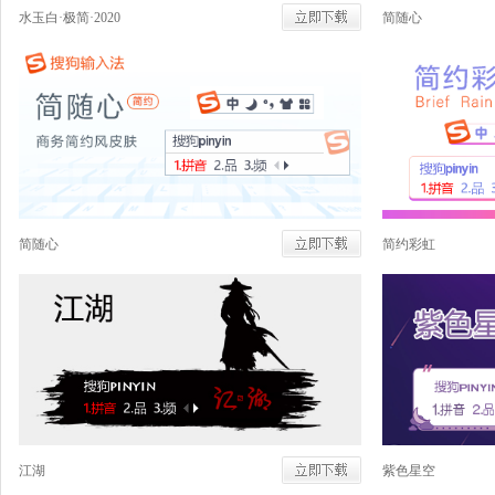
水玉白·极简·2020
简随心
简随心
简约彩虹
江湖
紫色星空