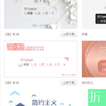
【鹿】简·纸
昂狮
【鹿】简·粉
简约范儿