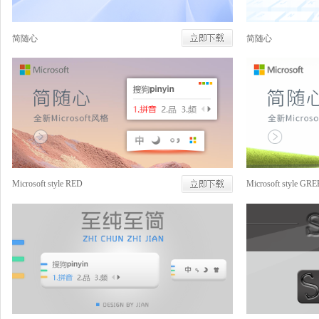
简随心
简随心
Microsoft style RED
Microsoft style GR