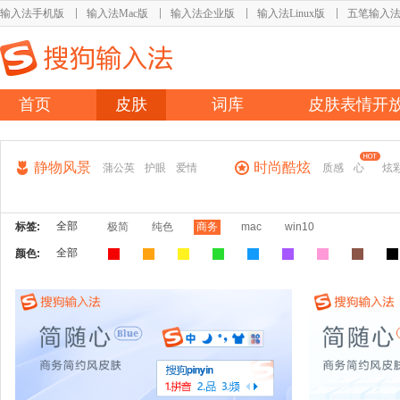
输入法手机版
输入法Mac版
输入法企业版
输入法Linux版
五笔输入
首页
皮肤
词库
皮肤表情开
静物风景
时尚酷炫
蒲公英
护眼
爱情
质感
心
炫
全部
标签:
极简
纯色
商务
mac
win10
全部
颜色: