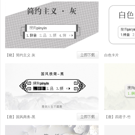
【晓】简约主义·灰
白色卡片
【鹿】国风商务-黑
【鹿】四君子-竹