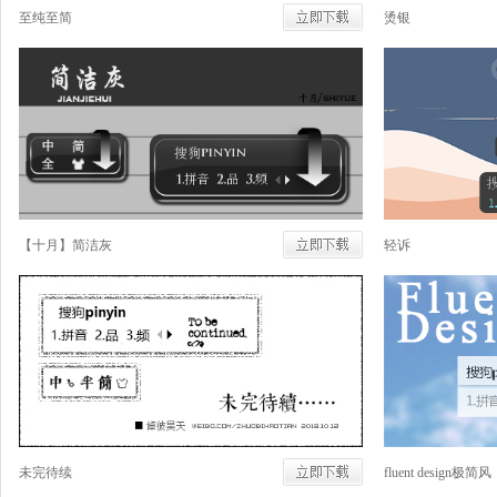
至纯至简
烫银
【十月】简洁灰
轻诉
未完待续
fluent design极简风