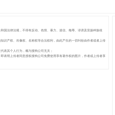
共和国法律法规，不得有反动、色情、暴力、迷信、侮辱、诽谤及宣扬种族歧
的知识产权、肖像权、名称权等合法权利，由此产生的一切纠纷由作者或者上传
仅代表其个人行为，概与搜狗公司无关；
，即表明上传者同意授权搜狗公司免费使用享有著作权的图片，作者或上传者享