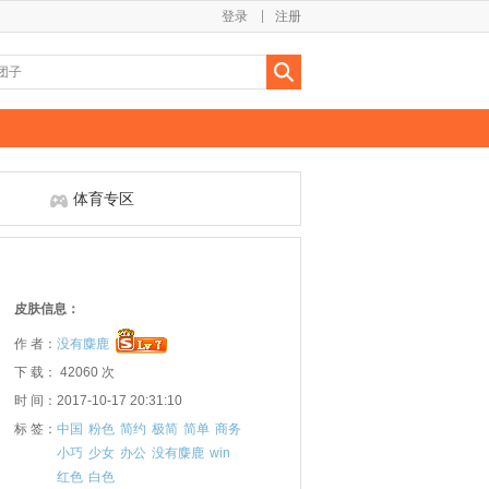
登录
注册
体育专区
皮肤信息：
作 者：
没有麋鹿
下 载： 42060 次
时 间：2017-10-17 20:31:10
标 签：
中国
粉色
简约
极简
简单
商务
小巧
少女
办公
没有麋鹿
win
红色
白色