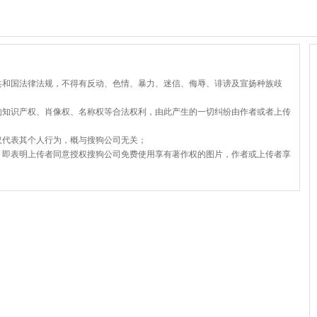
共和国法律法规，不得有反动、色情、暴力、迷信、侮辱、诽谤及宣扬种族歧
的知识产权、肖像权、名称权等合法权利，由此产生的一切纠纷由作者或者上传
仅代表其个人行为，概与搜狗公司无关；
，即表明上传者同意授权搜狗公司免费使用享有著作权的图片，作者或上传者享