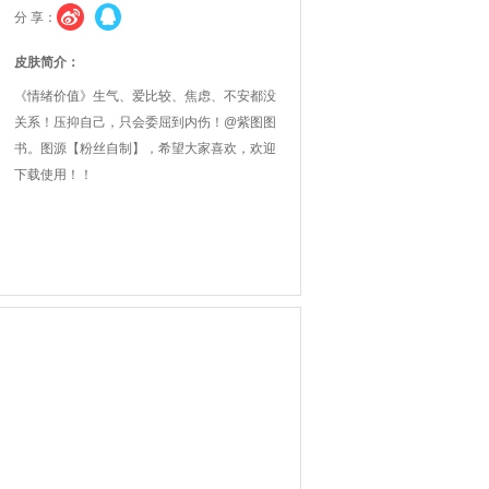
分 享：
皮肤简介：
《情绪价值》生气、爱比较、焦虑、不安都没
关系！压抑自己，只会委屈到内伤！@紫图图
书。图源【粉丝自制】，希望大家喜欢，欢迎
下载使用！！