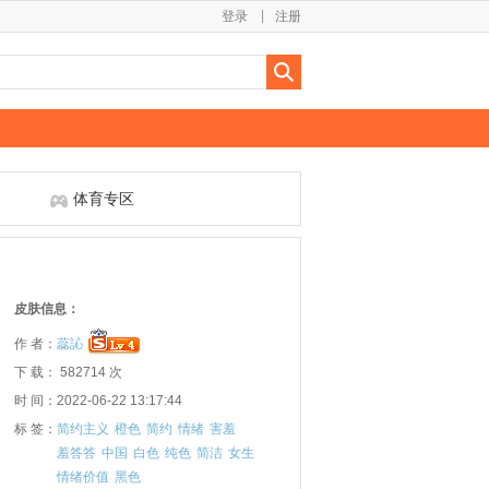
登录
注册
体育专区
皮肤信息：
作 者：
蕊訫
下 载： 582714 次
时 间：2022-06-22 13:17:44
标 签：
简约主义
橙色
简约
情绪
害羞
羞答答
中国
白色
纯色
简洁
女生
情绪价值
黑色