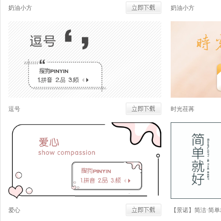
奶油小方
奶油小方
逗号
时光荏苒
爱心
【景诺】简洁·简单