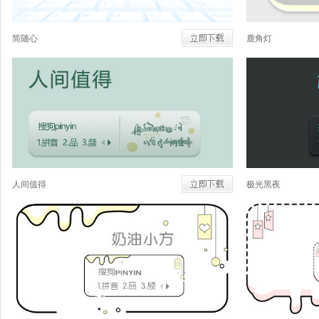
简随心
鹿角灯
人间值得
极光黑夜