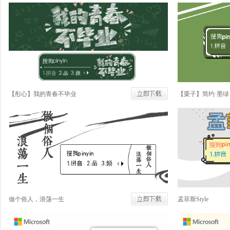
【彤心】我的青春不毕业
【栗子】简约·墨绿
做个俗人，浪荡一生
孟菲斯Style