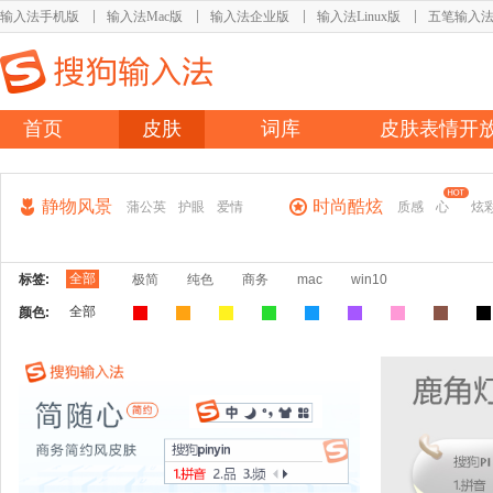
输入法手机版
输入法Mac版
输入法企业版
输入法Linux版
五笔输入
首页
皮肤
词库
皮肤表情开
静物风景
时尚酷炫
蒲公英
护眼
爱情
质感
心
炫
全部
标签:
极简
纯色
商务
mac
win10
全部
颜色: