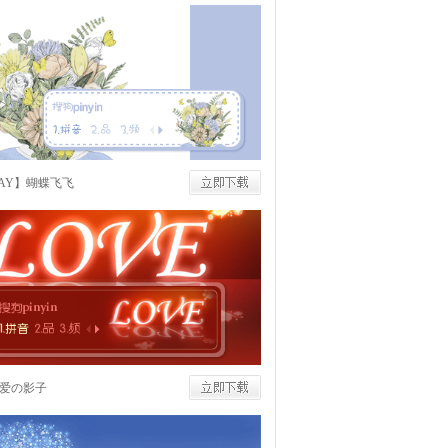
NAY】蝴蝶飞飞
爱の影子