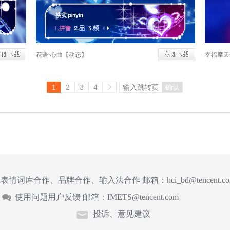
花语·心曲【动态】
幸福摩天
1
2
3
4
确认
表情词库合作、品牌合作、输入法合作 邮箱：
hci_bd@tencent.c
使用问题用户反馈 邮箱：
IMETS@tencent.com
投诉、意见建议