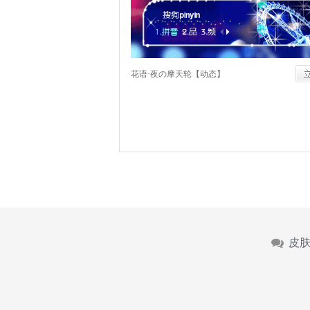
花语·夜の摩天轮【动态】
皮肤