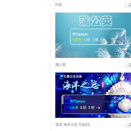
约定
蒲公英
花语·海洋之恋【动态】