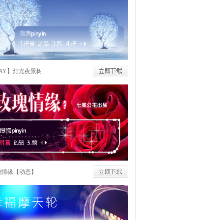
DAY】灯光夜景树
瑰情缘【动态】