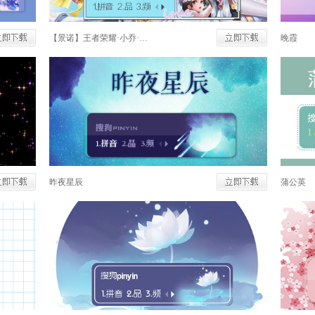
【景诺】王者荣耀·小乔·纯白花嫁
晚霞
昨夜星辰
蒲公英