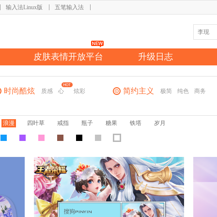
输入法Linux版
五笔输入法
皮肤表情开放平台
升级日志
时尚酷炫
简约主义
质感
心
炫彩
极简
纯色
商务
浪漫
四叶草
戒指
瓶子
糖果
铁塔
岁月