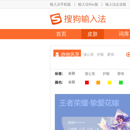
输入法手机版
输入法Mac版
输入法企业版
首页
皮肤
词库
静物风景
蒲公英
护眼
爱情
全部
标签:
蒲公英
护眼
爱情
全部
颜色: