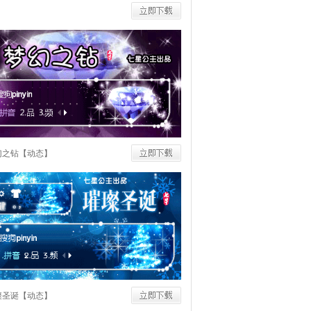
幻之钻【动态】
璨圣诞【动态】