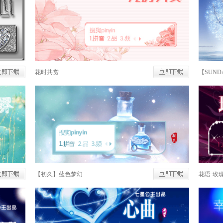
花时共赏
【SUN
【初久】蓝色梦幻
花语·玫