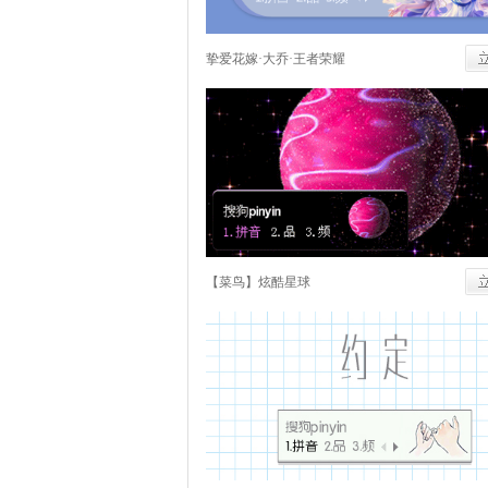
挚爱花嫁·大乔·王者荣耀
【菜鸟】炫酷星球