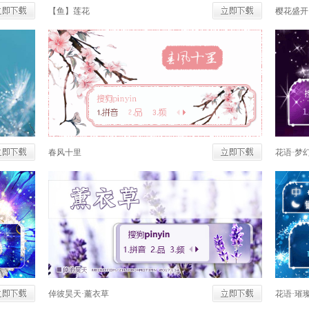
【鱼】莲花
樱花盛开
春风十里
花语·梦
倬彼昊天·薰衣草
花语·璀